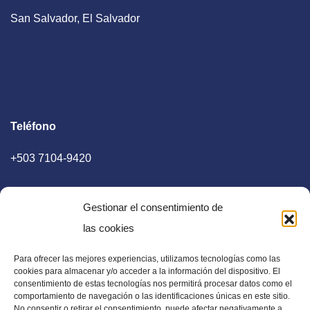
San Salvador, El Salvador
Teléfono
+503 7104-9420
Gestionar el consentimiento de
las cookies
Para ofrecer las mejores experiencias, utilizamos tecnologías como las
E-mail
cookies para almacenar y/o acceder a la información del dispositivo. El
consentimiento de estas tecnologías nos permitirá procesar datos como el
diaadia.redaccion@gmail.com
comportamiento de navegación o las identificaciones únicas en este sitio.
No consentir o retirar el consentimiento, puede afectar negativamente a