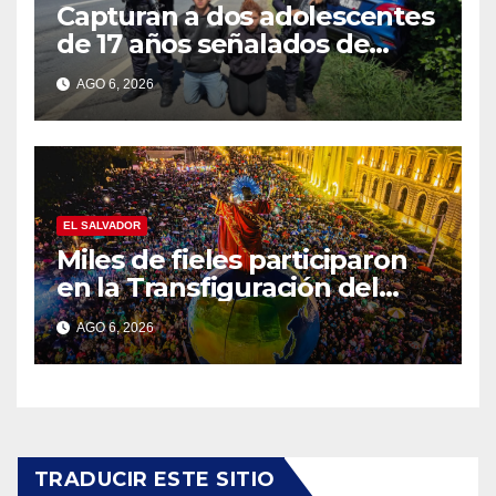
Capturan a dos adolescentes
de 17 años señalados de
intentar formar una pandilla
AGO 6, 2026
en Lourdes
EL SALVADOR
Miles de fieles participaron
en la Transfiguración del
Divino Salvador del Mundo
AGO 6, 2026
TRADUCIR ESTE SITIO