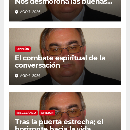
Nos desmorona las buenas
intensiones
AGO 7, 2026
OPINIÓN
El combate espiritual de la
conversación
AGO 6, 2026
MISCELÁNEO
OPINIÓN
Tras la puerta estrecha; el
horizonte hacia la vida