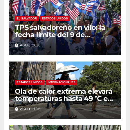
EL SALVADOR
ESTADOS UNIDOS
TPS salvadoreño en vilo: la
fecha límite del 9 de
septiembre se acerca sin
AGO 6, 2026
respuesta de Washington
ESTADOS UNIDOS
INTERNACIONALES
Ola de calor extrema elevará
temperaturas hasta 49 °C en
amplias zonas de Estados
AGO 1, 2026
Unidos