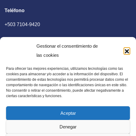
Teléfono
+503 7104-9420
Gestionar el consentimiento de
las cookies
Para ofrecer las mejores experiencias, utilizamos tecnologías como las
E-mail
cookies para almacenar y/o acceder a la información del dispositivo. El
consentimiento de estas tecnologías nos permitirá procesar datos como el
diaadia.redaccion@gmail.com
comportamiento de navegación o las identificaciones únicas en este sitio.
No consentir o retirar el consentimiento, puede afectar negativamente a
ciertas características y funciones.
Aceptar
Periódico Digital en El Salvador, Centroamérica y Estados
Denegar
Unidos. Amplia información verídica.