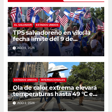
EL SALVADOR
ESTADOS UNIDOS
TPS salvadoreño en vilo: la
fecha límite del 9 de
septiembre se acerca sin
AGO 6, 2026
respuesta de Washington
ESTADOS UNIDOS
INTERNACIONALES
Ola de calor extrema elevará
temperaturas hasta 49 °C en
amplias zonas de Estados
AGO 1, 2026
Unidos