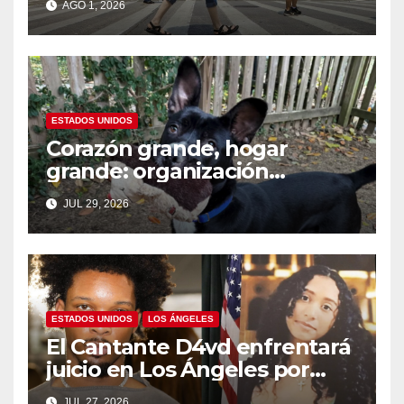
AGO 1, 2026
Unidos
ESTADOS UNIDOS
Corazón grande, hogar
grande: organización
nacional busca familias
JUL 29, 2026
temporales para perros
grandes en el Día Nacional
del Perro Mestizo
ESTADOS UNIDOS
LOS ÁNGELES
El Cantante D4vd enfrentará
juicio en Los Ángeles por
asesinato de adolescente
JUL 27, 2026