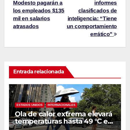
Modesto pagarán a
informes
los empleados $135
clasificados de
mil en salarios
inteligencia: “Tiene
atrasados
un comportamiento
errático”
Entrada relacionada
ESTADOS UNIDOS
INTERNACIONALES
Ola de calor extrema elevará
temperaturas hasta 49 °C en
amplias zonas de Estados