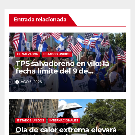
Entrada relacionada
EL SALVADOR
ESTADOS UNIDOS
TPS salvadoreño en vilo: la
fecha límite del 9 de
septiembre se acerca sin
AGO 6, 2026
respuesta de Washington
ESTADOS UNIDOS
INTERNACIONALES
Ola de calor extrema elevará