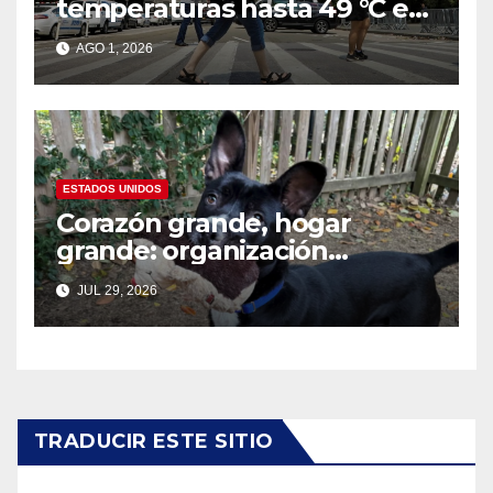
temperaturas hasta 49 °C en
amplias zonas de Estados
AGO 1, 2026
Unidos
ESTADOS UNIDOS
Corazón grande, hogar
grande: organización
nacional busca familias
JUL 29, 2026
temporales para perros
grandes en el Día Nacional
del Perro Mestizo
TRADUCIR ESTE SITIO