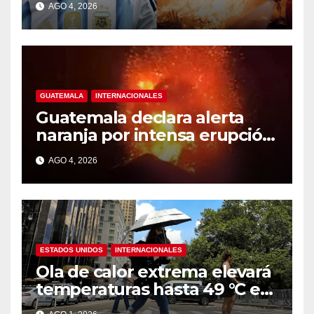
AGO 4, 2026
en Madrid
GUATEMALA
INTERNACIONALES
Guatemala declara alerta
naranja por intensa erupción
del volcán de Fuego
AGO 4, 2026
ESTADOS UNIDOS
INTERNACIONALES
Ola de calor extrema elevará
temperaturas hasta 49 °C en
amplias zonas de Estados