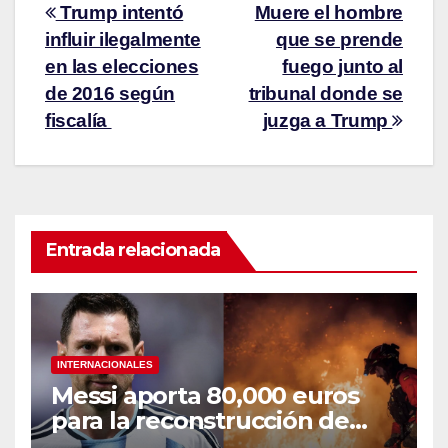
Trump intentó
Muere el hombre
influir ilegalmente
que se prende
en las elecciones
fuego junto al
de 2016 según
tribunal donde se
fiscalía
juzga a Trump
Entrada relacionada
INTERNACIONALES
Messi aporta 80,000 euros
para la reconstrucción de
zonas afectadas por incendio