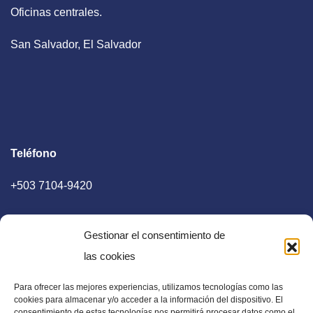
Oficinas centrales.
San Salvador, El Salvador
Teléfono
+503 7104-9420
Gestionar el consentimiento de
las cookies
Para ofrecer las mejores experiencias, utilizamos tecnologías como las
E-mail
cookies para almacenar y/o acceder a la información del dispositivo. El
consentimiento de estas tecnologías nos permitirá procesar datos como el