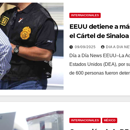
INTERNACIONALES
EEUU detiene a más
el Cártel de Sinaloa
09/09/2025
DIA A DIA N
Día a Día News EEUU–La Admi
Estados Unidos (DEA), por su
de 600 personas fueron det
INTERNACIONALES
MÉXICO