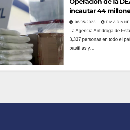
Operación de la DE
incautar 44 millones 
de 3 mil sospechos
06/05/2023
DIA A DIA N
La Agencia Antidroga de Esta
3,337 personas en todo el paí
pastillas y…