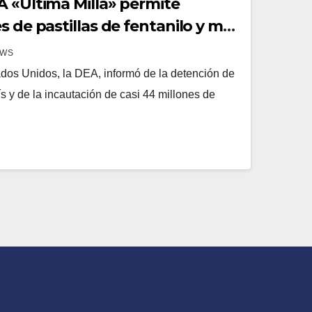
A «Última Milla» permite
de pastillas de fentanilo y más
os detenidos
EWS
dos Unidos, la DEA, informó de la detención de
s y de la incautación de casi 44 millones de