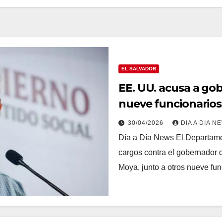
EL SALVADOR
EE. UU. acusa a gob
nueve funcionarios
narcotráfico
30/04/2026
DIA A DIA N
Día a Día News El Departame
cargos contra el gobernador
Moya, junto a otros nueve fu