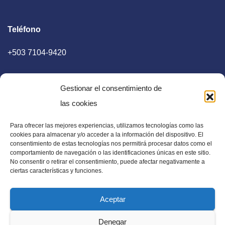
Teléfono
+503 7104-9420
Gestionar el consentimiento de
las cookies
Para ofrecer las mejores experiencias, utilizamos tecnologías como las
E-mail
cookies para almacenar y/o acceder a la información del dispositivo. El
consentimiento de estas tecnologías nos permitirá procesar datos como el
diaadia.redaccion@gmail.com
comportamiento de navegación o las identificaciones únicas en este sitio.
No consentir o retirar el consentimiento, puede afectar negativamente a
ciertas características y funciones.
Aceptar
Periódico Digital en El Salvador, Centroamérica y Estados
Denegar