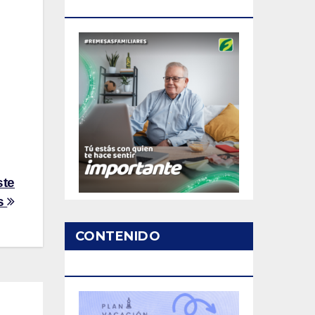
PATROCINADO
ste
s
CONTENIDO
PATROCINADO