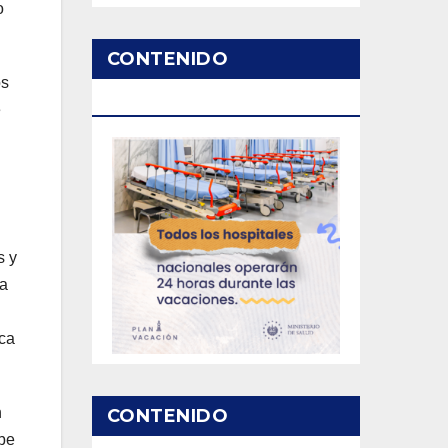
o
CONTENIDO
os
PATROCINADO
e
s y
ma
ica
n
CONTENIDO
ibe