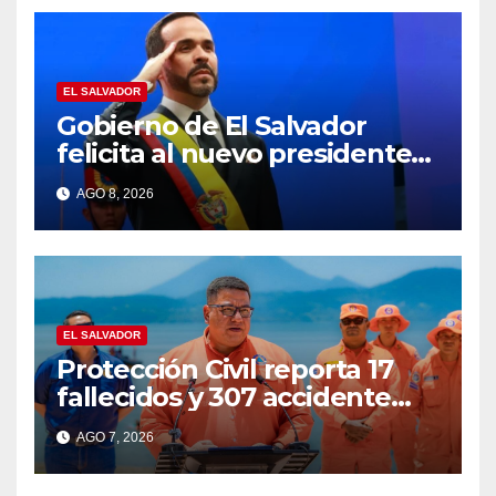
EL SALVADOR
Gobierno de El Salvador
felicita al nuevo presidente
de Colombia Abelardo de la
AGO 8, 2026
Espriella
EL SALVADOR
Protección Civil reporta 17
fallecidos y 307 accidente
durante vacaciones
AGO 7, 2026
agostinas