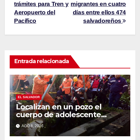
trámites para Tren y
migrantes en cuatro
Aeropuerto del
días entre ellos 474
Pacífico
salvadoreños
Entrada relacionada
EL SALVADOR
Localizan en un pozo el
cuerpo de adolescente
desaparecido en Santa Ana
AGO 8, 2026