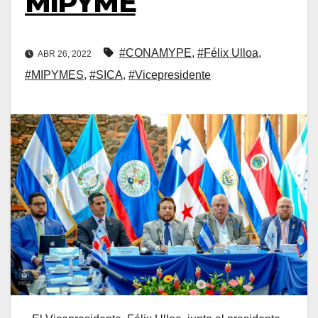
MIPYME
#CONAMYPE
,
#Félix Ulloa
,
ABR 26, 2022
#MIPYMES
,
#SICA
,
#Vicepresidente