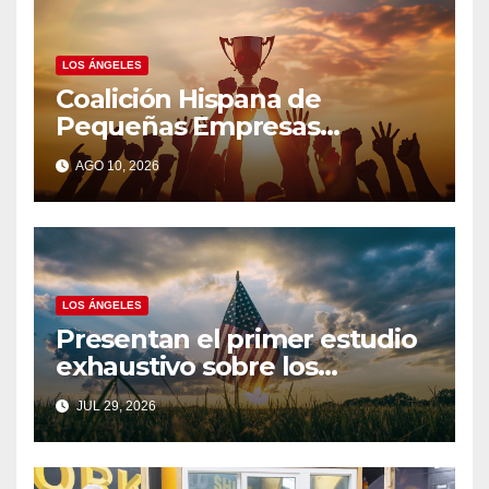
LOS ÁNGELES
Coalición Hispana de
Pequeñas Empresas
Anuncia2026 Latinícima®
AGO 10, 2026
LOS ÁNGELES
Presentan el primer estudio
exhaustivo sobre los
trabajadores agrícolas
JUL 29, 2026
indocumentados afectados
por las redadas de
inmigración