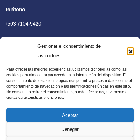
Teléfono
+503 7104-9420
Gestionar el consentimiento de
las cookies
Para ofrecer las mejores experiencias, utilizamos tecnologías como las
E-mail
cookies para almacenar y/o acceder a la información del dispositivo. El
consentimiento de estas tecnologías nos permitirá procesar datos como el
diaadia.redaccion@gmail.com
comportamiento de navegación o las identificaciones únicas en este sitio.
No consentir o retirar el consentimiento, puede afectar negativamente a
ciertas características y funciones.
Aceptar
Periódico Digital en El Salvador, Centroamérica y Estados
Denegar
Unidos. Amplia información verídica.