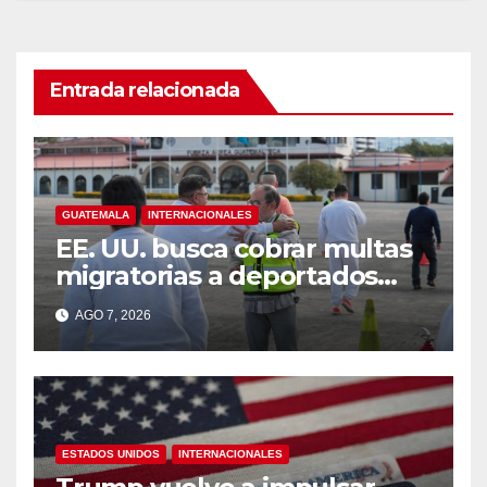
Entrada relacionada
GUATEMALA
INTERNACIONALES
EE. UU. busca cobrar multas
migratorias a deportados
que viven en Guatemala,
AGO 7, 2026
México y Honduras
ESTADOS UNIDOS
INTERNACIONALES