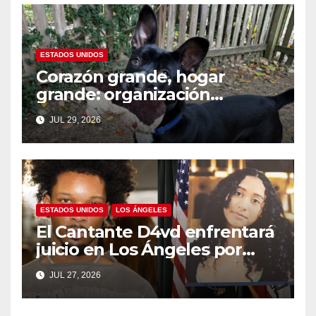
ESTADOS UNIDOS
Corazón grande, hogar
grande: organización
nacional busca familias
JUL 29, 2026
temporales para perros
grandes en el Día Nacional
del Perro Mestizo
ESTADOS UNIDOS
LOS ÁNGELES
El Cantante D4vd enfrentará
juicio en Los Ángeles por
asesinato de adolescente
JUL 27, 2026
salvadoreña