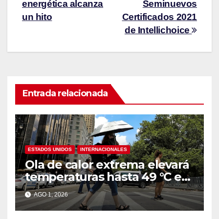
energética alcanza
Seminuevos
un hito
Certificados 2021
de Intellichoice
Entrada relacionada
ESTADOS UNIDOS
INTERNACIONALES
Ola de calor extrema elevará
temperaturas hasta 49 °C en
amplias zonas de Estados
AGO 1, 2026
Unidos