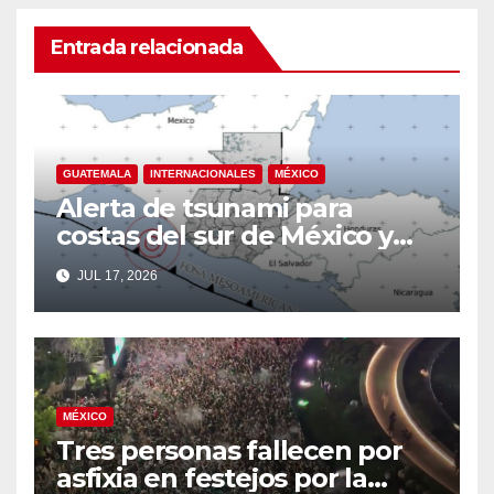
Entrada relacionada
GUATEMALA
INTERNACIONALES
MÉXICO
Alerta de tsunami para
costas del sur de México y
Guatemala tras terremoto de
JUL 17, 2026
magnitud 7.4
MÉXICO
Tres personas fallecen por
asfixia en festejos por la