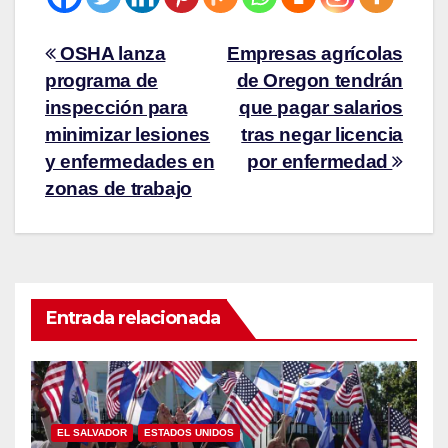
OSHA lanza
Empresas agrícolas
programa de
de Oregon tendrán
inspección para
que pagar salarios
minimizar lesiones
tras negar licencia
y enfermedades en
por enfermedad
zonas de trabajo
Entrada relacionada
EL SALVADOR
ESTADOS UNIDOS