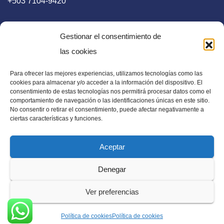
+503 7104-9420
Gestionar el consentimiento de
las cookies
Para ofrecer las mejores experiencias, utilizamos tecnologías como las
E-mail
cookies para almacenar y/o acceder a la información del dispositivo. El
consentimiento de estas tecnologías nos permitirá procesar datos como el
diaadia.redaccion@gmail.com
comportamiento de navegación o las identificaciones únicas en este sitio.
No consentir o retirar el consentimiento, puede afectar negativamente a
ciertas características y funciones.
Aceptar
Periódico Digital en El Salvador, Centroamérica y Estados
Denegar
Unidos. Amplia información verídica.
Ver preferencias
Política de cookies
Política de cookies