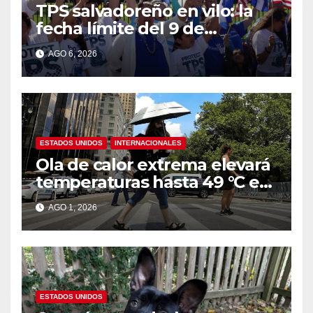
TPS salvadoreño en vilo: la
fecha límite del 9 de
septiembre se acerca sin
AGO 6, 2026
respuesta de Washington
ESTADOS UNIDOS
INTERNACIONALES
Ola de calor extrema elevará
temperaturas hasta 49 °C en
amplias zonas de Estados
AGO 1, 2026
Unidos
ESTADOS UNIDOS