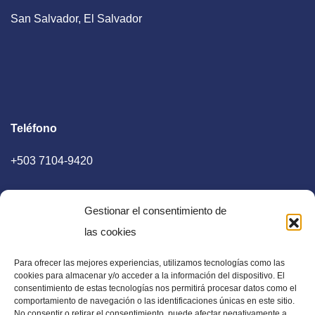
San Salvador, El Salvador
Teléfono
+503 7104-9420
Gestionar el consentimiento de
las cookies
Para ofrecer las mejores experiencias, utilizamos tecnologías como las
E-mail
cookies para almacenar y/o acceder a la información del dispositivo. El
consentimiento de estas tecnologías nos permitirá procesar datos como el
diaadia.redaccion@gmail.com
comportamiento de navegación o las identificaciones únicas en este sitio.
No consentir o retirar el consentimiento, puede afectar negativamente a