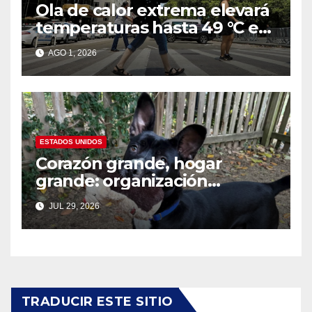
Ola de calor extrema elevará
temperaturas hasta 49 °C en
amplias zonas de Estados
AGO 1, 2026
Unidos
ESTADOS UNIDOS
Corazón grande, hogar
grande: organización
nacional busca familias
JUL 29, 2026
temporales para perros
grandes en el Día Nacional
del Perro Mestizo
TRADUCIR ESTE SITIO