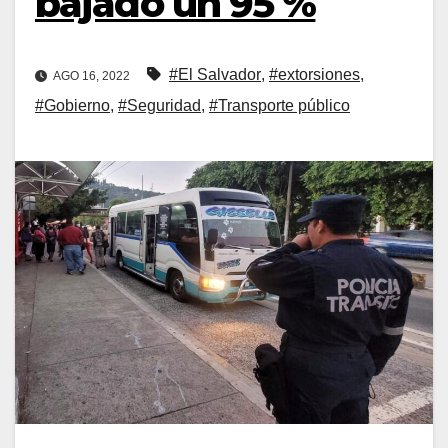
bajado un 95 %
#El Salvador
,
#extorsiones
,
AGO 16, 2022
#Gobierno
,
#Seguridad
,
#Transporte público