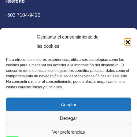
Teléfono
+503 7104-9420
Gestionar el consentimiento de
las cookies
Para ofrecer las mejores experiencias, utilizamos tecnologías como las
E-mail
cookies para almacenar y/o acceder a la información del dispositivo. El
consentimiento de estas tecnologías nos permitirá procesar datos como el
diaadia.redaccion@gmail.com
comportamiento de navegación o las identificaciones únicas en este sitio.
No consentir o retirar el consentimiento, puede afectar negativamente a
ciertas características y funciones.
Aceptar
Periódico Digital en El Salvador, Centroamérica y Estados
Denegar
Unidos. Amplia información verídica.
Ver preferencias