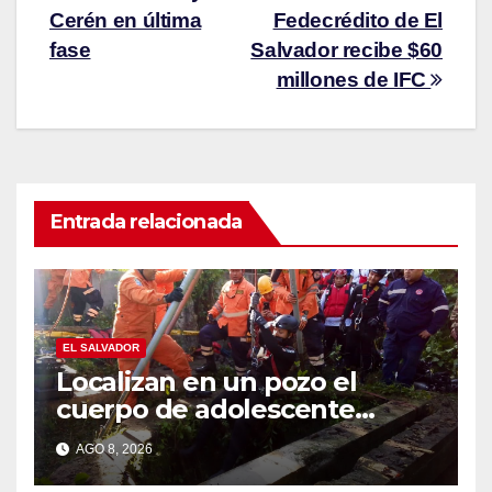
Cerén en última
Fedecrédito de El
fase
Salvador recibe $60
millones de IFC
Entrada relacionada
EL SALVADOR
Localizan en un pozo el
cuerpo de adolescente
desaparecido en Santa Ana
AGO 8, 2026