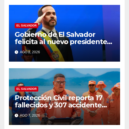
EL SALVADOR
Gobierno de El Salvador
felicita al nuevo presidente
de Colombia Abelardo de la
AGO 8, 2026
Espriella
EL SALVADOR
Protección Civil reporta 17
fallecidos y 307 accidente
durante vacaciones
AGO 7, 2026
agostinas