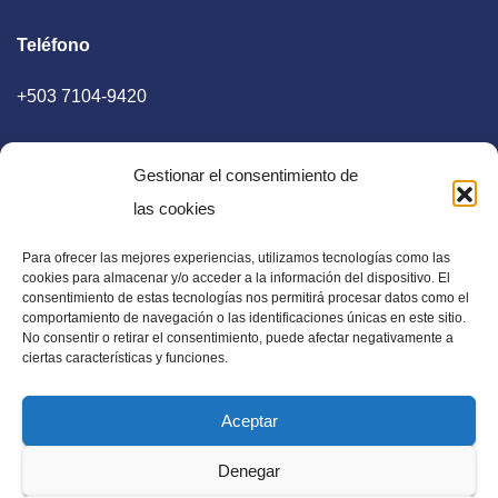
Teléfono
+503 7104-9420
Gestionar el consentimiento de
las cookies
Para ofrecer las mejores experiencias, utilizamos tecnologías como las
E-mail
cookies para almacenar y/o acceder a la información del dispositivo. El
consentimiento de estas tecnologías nos permitirá procesar datos como el
diaadia.redaccion@gmail.com
comportamiento de navegación o las identificaciones únicas en este sitio.
No consentir o retirar el consentimiento, puede afectar negativamente a
ciertas características y funciones.
Aceptar
Periódico Digital en El Salvador, Centroamérica y Estados
Denegar
Unidos. Amplia información verídica.