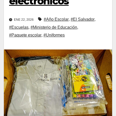
electrónicos
#Año Escolar
,
#El Salvador
,
ENE 22, 2026
#Escuelas
,
#Ministerio de Educación
,
#Paquete escolar
,
#Uniformes