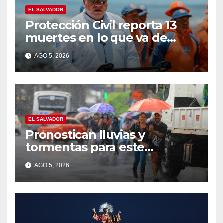
EL SALVADOR
Protección Civil reporta 13
muertes en lo que va de
vacaciones de agosto
AGO 5, 2026
EL SALVADOR
Pronostican lluvias y
tormentas para este
miércoles por influencia de
AGO 5, 2026
una onda tropical