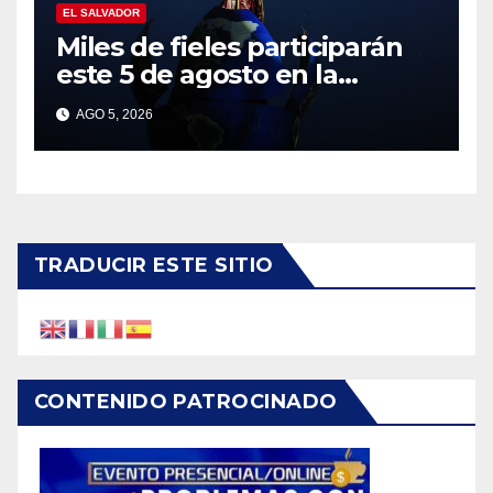
EL SALVADOR
Miles de fieles participarán
este 5 de agosto en la
tradicional Bajada del Divino
AGO 5, 2026
Salvador del Mundo
TRADUCIR ESTE SITIO
CONTENIDO PATROCINADO