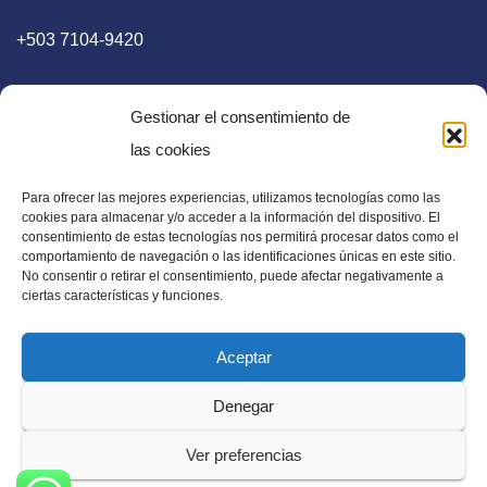
+503 7104-9420
Gestionar el consentimiento de
las cookies
Para ofrecer las mejores experiencias, utilizamos tecnologías como las
E-mail
cookies para almacenar y/o acceder a la información del dispositivo. El
consentimiento de estas tecnologías nos permitirá procesar datos como el
diaadia.redaccion@gmail.com
comportamiento de navegación o las identificaciones únicas en este sitio.
No consentir o retirar el consentimiento, puede afectar negativamente a
ciertas características y funciones.
Aceptar
Periódico Digital en El Salvador, Centroamérica y Estados
Denegar
Unidos. Amplia información verídica.
Ver preferencias