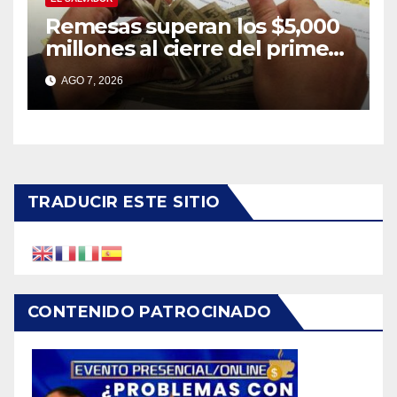
Remesas superan los $5,000
millones al cierre del primer
semestre de 2026
AGO 7, 2026
TRADUCIR ESTE SITIO
CONTENIDO PATROCINADO