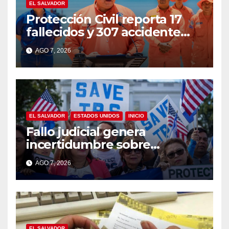
EL SALVADOR
Protección Civil reporta 17
fallecidos y 307 accidente
durante vacaciones
AGO 7, 2026
agostinas
EL SALVADOR
ESTADOS UNIDOS
INICIO
Fallo judicial genera
incertidumbre sobre
permisos de trabajo de
AGO 7, 2026
salvadoreños con TPS
EL SALVADOR