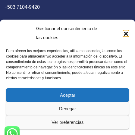
+503 7104-9420
Gestionar el consentimiento de
las cookies
Para ofrecer las mejores experiencias, utilizamos tecnologías como las
E-mail
cookies para almacenar y/o acceder a la información del dispositivo. El
consentimiento de estas tecnologías nos permitirá procesar datos como el
diaadia.redaccion@gmail.com
comportamiento de navegación o las identificaciones únicas en este sitio.
No consentir o retirar el consentimiento, puede afectar negativamente a
ciertas características y funciones.
Aceptar
Periódico Digital en El Salvador, Centroamérica y Estados
Denegar
Unidos. Amplia información verídica.
Ver preferencias