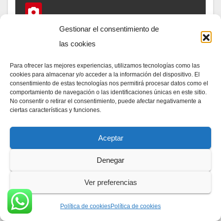
Gestionar el consentimiento de
las cookies
EL SALVADOR
Para ofrecer las mejores experiencias, utilizamos tecnologías como las
Voluntarios salvadoreños se
cookies para almacenar y/o acceder a la información del dispositivo. El
consentimiento de estas tecnologías nos permitirá procesar datos como el
instalan en Guatemala
comportamiento de navegación o las identificaciones únicas en este sitio.
No consentir o retirar el consentimiento, puede afectar negativamente a
11/11/2020
CARLO DDN
ciertas características y funciones.
A la 1:30 de la madrugada arribó a la capital de
Guatemala un contingente de ayuda humanitaria
Aceptar
conformado por 170 salvadoreños. Los nacionales
Denegar
acamparon en el Centro Deportivo Erick Barrondo…
Ver preferencias
Política de cookies
Política de cookies