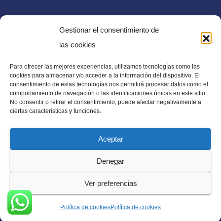
Gestionar el consentimiento de
las cookies
Para ofrecer las mejores experiencias, utilizamos tecnologías como las
E-mail
cookies para almacenar y/o acceder a la información del dispositivo. El
consentimiento de estas tecnologías nos permitirá procesar datos como el
diaadia.redaccion@gmail.com
comportamiento de navegación o las identificaciones únicas en este sitio.
No consentir o retirar el consentimiento, puede afectar negativamente a
ciertas características y funciones.
Aceptar
Periódico Digital en El Salvador, Centroamérica y Estados
Denegar
Unidos. Amplia información verídica.
Ver preferencias
Política de cookies
Política de cookies