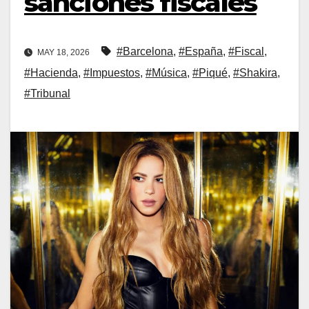
sanciones fiscales
#Barcelona
,
#España
,
#Fiscal
,
MAY 18, 2026
#Hacienda
,
#Impuestos
,
#Música
,
#Piqué
,
#Shakira
,
#Tribunal