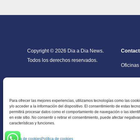
Copyright © 2026 Dia a Dia News.
Contac
Todos los derechos reservados.
Oficinas
San Salv
Para ofrecer las mejores experiencias, utilizamos tecnologías como las coo
y/o acceder a la información del dispositivo. El consentimiento de estas tecn
permitirá procesar datos como el comportamiento de navegación o las identi
en este sitio. No consentir o retirar el consentimiento, puede afectar negativ
Periódico Digital en El Salvador, Centroamérica y
características y funciones.
información verídica.
Política de cookies
Política de cookies