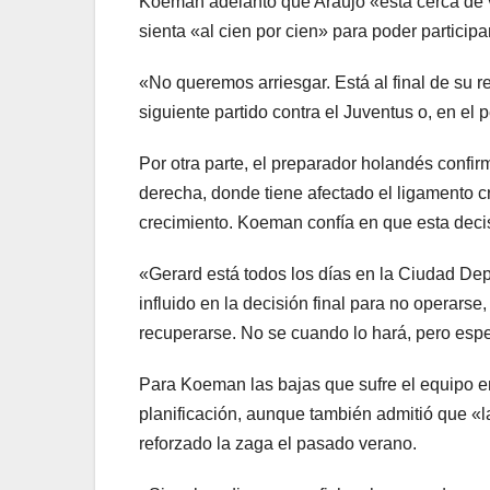
Koeman adelantó que Araujo «está cerca de v
sienta «al cien por cien» para poder participar
«No queremos arriesgar. Está al final de su re
siguiente partido contra el Juventus o, en el 
Por otra parte, el preparador holandés confir
derecha, donde tiene afectado el ligamento cr
crecimiento. Koeman confía en que esta decisi
«Gerard está todos los días en la Ciudad Dep
influido en la decisión final para no operar
recuperarse. No se cuando lo hará, pero esp
Para Koeman las bajas que sufre el equipo e
planificación, aunque también admitió que «l
reforzado la zaga el pasado verano.