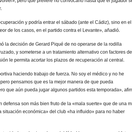
olver», pero que prefiere no convocarlo hasta que el jugador s
.
cuperación y podría entrar el sábado (ante el Cádiz), sino en el
peor de los casos, en el partido contra el Levante», añadió.
mó la decisión de Gerard Piqué de no operarse de la rodilla
uzado, y someterse a un tratamiento alternativo con factores de
ón le permita acortar los plazos de recuperación al central.
ortiva haciendo trabajo de fuerza. No soy el médico y no he
se, pero pensamos que es la mejor manera de que pueda
ero que aún pueda jugar algunos partidos esta temporada», afir
n defensa son más bien fruto de la «mala suerte» que de una m
a situación económica» del club «ha influido» para no haber