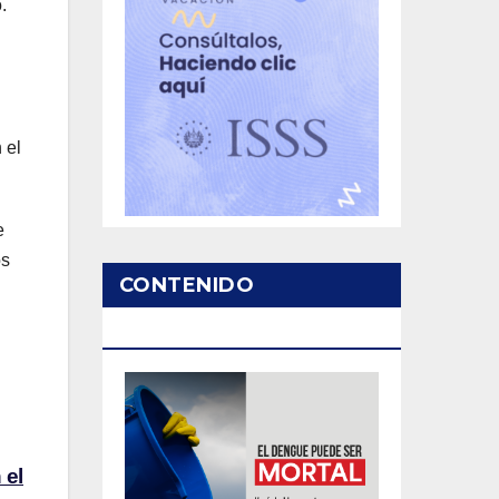
.
 el
e
os
CONTENIDO
PATROCINADO
 el