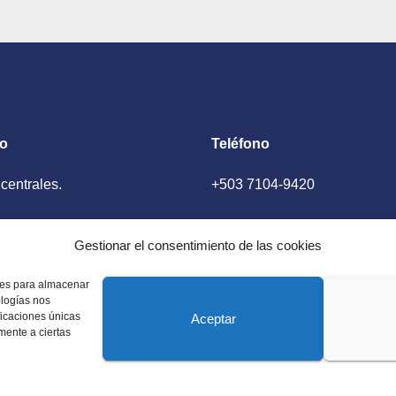
to
Teléfono
 centrales.
+503 7104-9420
ador, El Salvador
Gestionar el consentimiento de las cookies
kies para almacenar
ologías nos
ficaciones únicas
Aceptar
amente a ciertas
 Estados Unidos. Amplia