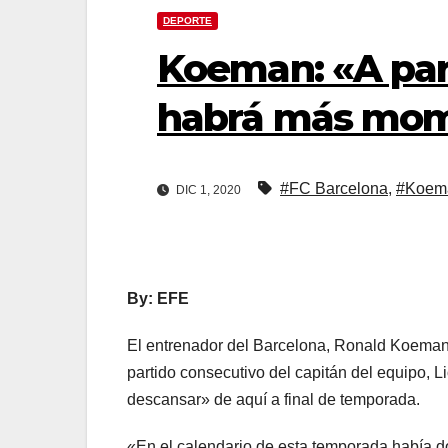
DEPORTE
Koeman: «A par
habrá más mom
#FC Barcelona
,
#Koem
DIC 1, 2020
By: EFE
El entrenador del Barcelona, Ronald Koeman,
partido consecutivo del capitán del equipo,
descansar» de aquí a final de temporada.
«En el calendario de esta temporada había do