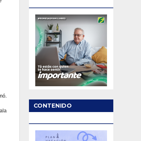
e
PATROCINADO
mó.
CONTENIDO
ala
PATROCINADO