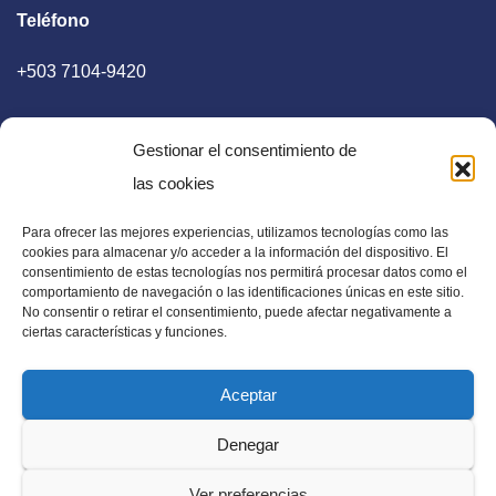
Teléfono
+503 7104-9420
Gestionar el consentimiento de
las cookies
Para ofrecer las mejores experiencias, utilizamos tecnologías como las
E-mail
cookies para almacenar y/o acceder a la información del dispositivo. El
consentimiento de estas tecnologías nos permitirá procesar datos como el
diaadia.redaccion@gmail.com
comportamiento de navegación o las identificaciones únicas en este sitio.
No consentir o retirar el consentimiento, puede afectar negativamente a
ciertas características y funciones.
Aceptar
Periódico Digital en El Salvador, Centroamérica y Estados
Denegar
Unidos. Amplia información verídica.
Ver preferencias