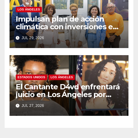
LOS ÁNGELES
Impulsan plan de acción
climática con inversiones en
resiliencia ante el calor para
JUL 29, 2026
los angelinos
ESTADOS UNIDOS
LOS ÁNGELES
El Cantante D4vd enfrentará
juicio en Los Ángeles por
asesinato de adolescente
JUL 27, 2026
salvadoreña