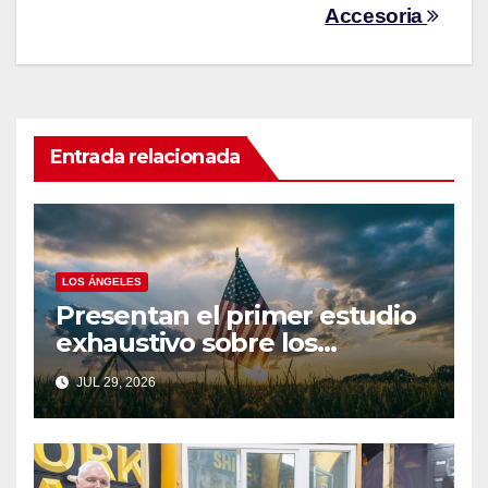
Accesoria
Entrada relacionada
LOS ÁNGELES
Presentan el primer estudio
exhaustivo sobre los
trabajadores agrícolas
JUL 29, 2026
indocumentados afectados
por las redadas de
inmigración