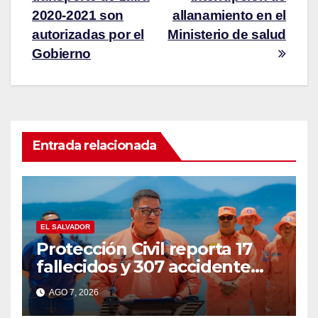
2020-2021 son
allanamiento en el
autorizadas por el
Ministerio de salud
Gobierno
Entrada relacionada
EL SALVADOR
Protección Civil reporta 17
fallecidos y 307 accidente
durante vacaciones
AGO 7, 2026
agostinas