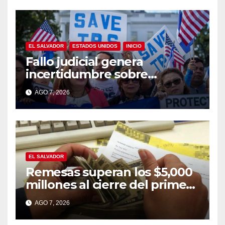
EL SALVADOR
ESTADOS UNIDOS
INICIO
Fallo judicial genera
incertidumbre sobre
permisos de trabajo de
AGO 7, 2026
salvadoreños con TPS
EL SALVADOR
Remesas superan los $5,000
millones al cierre del primer
semestre de 2026
AGO 7, 2026