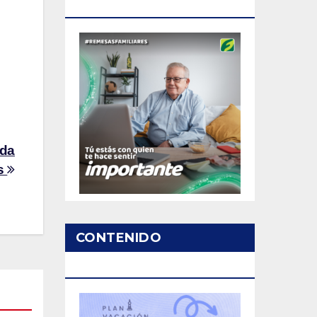
PATROCINADO
nda
as
CONTENIDO
PATROCINADO