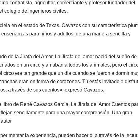
mo contratista, agricultor, comerciante y profesor fundador del
el colegio de ingenieros civiles.
ciela en el estado de Texas. Cavazos con su característica plu
de enseñanzas para niños y adultos, de una manera sencilla y
do de la Jirafa del Amor. La Jirafa del amor nació del sueño de
criados en un circo y amaban a todos los animales, pero el circ
n el circo era tan grande que un día cuando se fueron a dormir mu
anchas eran en forma de corazones. Tú estás invitado a disfrut
gos, a través de sus cuentos», expresó Cavazos.
e libro de René Cavazos García, La Jirafa del Amor Cuentos pa
reflejan sencillamente para una mayor comprensión. Una gran
autor.
erimentar la experiencia, pueden hacerlo, a través de la lectur