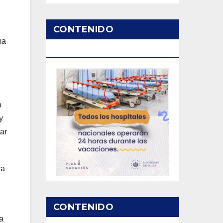
CONTENIDO
ma
PATROCINADO
o
y
ar
ra
CONTENIDO
a