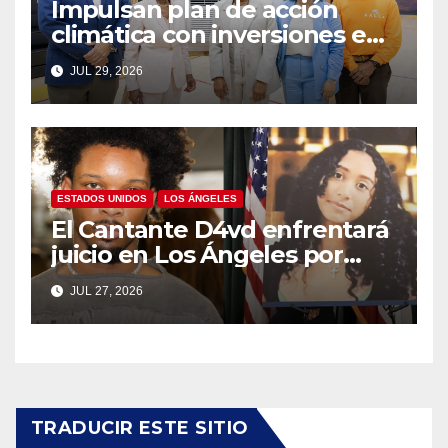
Impulsan plan de acción
climática con inversiones en
resiliencia ante el calor para
JUL 29, 2026
los angelinos
ESTADOS UNIDOS
LOS ÁNGELES
El Cantante D4vd enfrentará
juicio en Los Ángeles por
asesinato de adolescente
JUL 27, 2026
salvadoreña
TRADUCIR ESTE SITIO