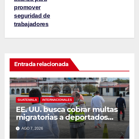
promover
seguridad de
trabajadores
Entrada relacionada
GUATEMALA
INTERNACIONALES
EE. UU. busca cobrar multas
migratorias a deportados
que viven en Guatemala,
AGO 7, 2026
México y Honduras