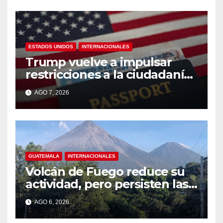
ESTADOS UNIDOS
INTERNACIONALES
Trump vuelve a impulsar
restricciones a la ciudadanía
por nacimiento
AGO 7, 2026
GUATEMALA
INTERNACIONALES
Volcán de Fuego reduce su
actividad, pero persisten las
alertas
AGO 6, 2026