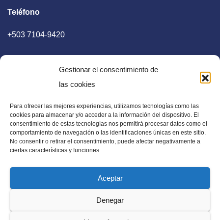
Teléfono
+503 7104-9420
Gestionar el consentimiento de
las cookies
Para ofrecer las mejores experiencias, utilizamos tecnologías como las
E-mail
cookies para almacenar y/o acceder a la información del dispositivo. El
consentimiento de estas tecnologías nos permitirá procesar datos como el
diaadia.redaccion@gmail.com
comportamiento de navegación o las identificaciones únicas en este sitio.
No consentir o retirar el consentimiento, puede afectar negativamente a
ciertas características y funciones.
Aceptar
Periódico Digital en El Salvador, Centroamérica y Estados
Denegar
Unidos. Amplia información verídica.