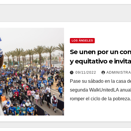
LOS ÁNGELES
Se unen por un co
y equitativo e invita
caminata
09/11/2022
ADMINISTR
Pase su sábado en la casa d
segunda WalkUnitedLA anual,
romper el ciclo de la pobrez