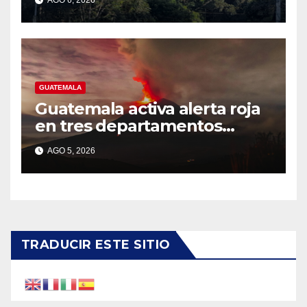
AGO 6, 2026
GUATEMALA
Guatemala activa alerta roja
en tres departamentos
cercanos al volcán de Fuego
AGO 5, 2026
TRADUCIR ESTE SITIO