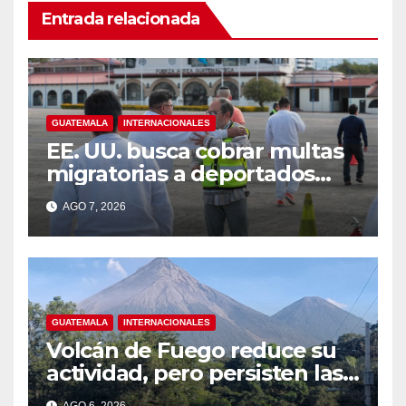
Entrada relacionada
GUATEMALA
INTERNACIONALES
EE. UU. busca cobrar multas
migratorias a deportados
que viven en Guatemala,
AGO 7, 2026
México y Honduras
GUATEMALA
INTERNACIONALES
Volcán de Fuego reduce su
actividad, pero persisten las
alertas