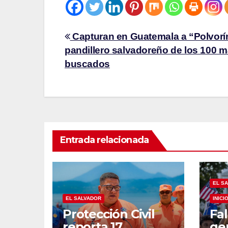
Capturan en Guatemala a “Polvorí
pandillero salvadoreño de los 100 
buscados
Entrada relacionada
EL S
EL SALVADOR
INICI
Protección Civil
Fal
reporta 17
ge