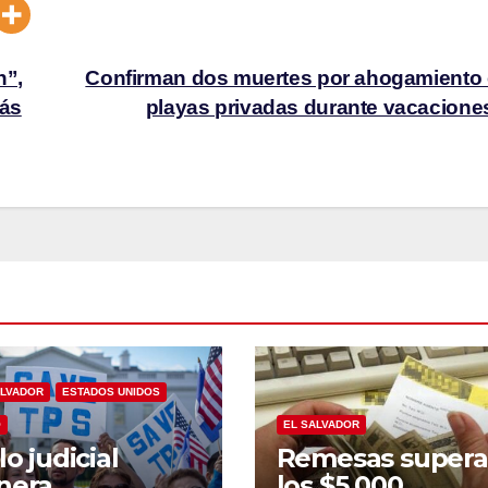
n”,
Confirman dos muertes por ahogamiento
más
playas privadas durante vacacion
ALVADOR
ESTADOS UNIDOS
O
EL SALVADOR
lo judicial
Remesas super
nera
los $5,000