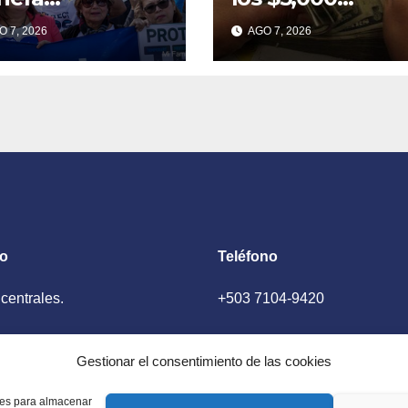
certidumbre
millones al cierr
 7, 2026
AGO 7, 2026
bre permisos de
del primer
abajo de
semestre de 20
lvadoreños con
S
to
Teléfono
 centrales.
+503 7104-9420
ador, El Salvador
Gestionar el consentimiento de las cookies
kies para almacenar