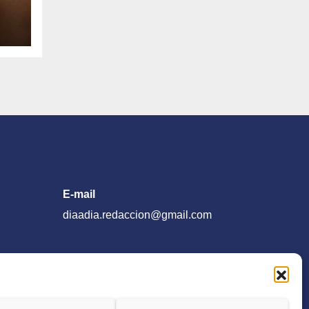
e
26
E-mail
diaadia.redaccion@gmail.com