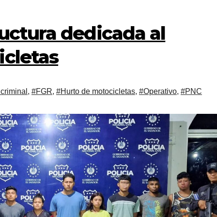
uctura dedicada al
icletas
 criminal
,
#FGR
,
#Hurto de motocicletas
,
#Operativo
,
#PNC