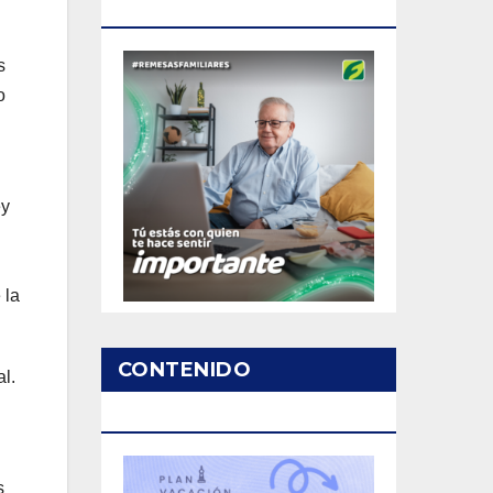
PATROCINADO
s
o
ey
n
 la
CONTENIDO
l.
PATROCINADO
s