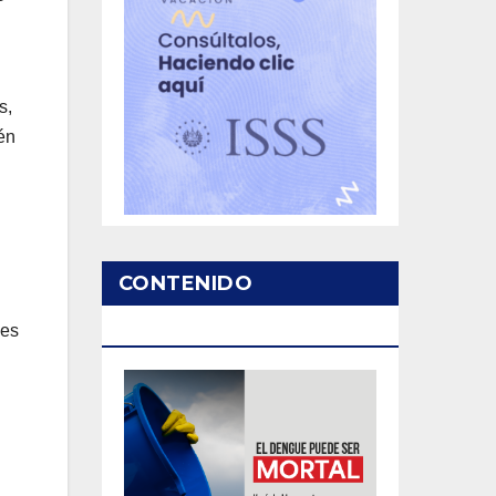
s,
én
n
CONTENIDO
PATROCINADO
nes