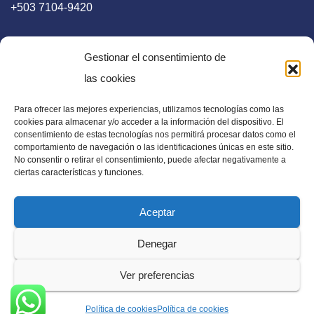
+503 7104-9420
Gestionar el consentimiento de
las cookies
Para ofrecer las mejores experiencias, utilizamos tecnologías como las
E-mail
cookies para almacenar y/o acceder a la información del dispositivo. El
consentimiento de estas tecnologías nos permitirá procesar datos como el
diaadia.redaccion@gmail.com
comportamiento de navegación o las identificaciones únicas en este sitio.
No consentir o retirar el consentimiento, puede afectar negativamente a
ciertas características y funciones.
Aceptar
Periódico Digital en El Salvador, Centroamérica y Estados
Denegar
Unidos. Amplia información verídica.
Ver preferencias
Política de cookies
Política de cookies