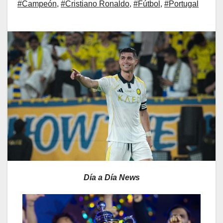
#Campeón
,
#Cristiano Ronaldo
,
#Fútbol
,
#Portugal
Día a Día News