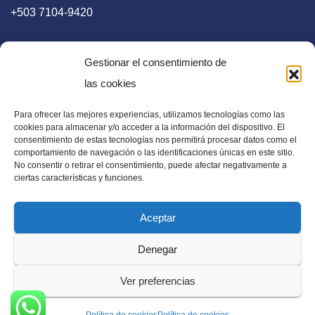
+503 7104-9420
Gestionar el consentimiento de
las cookies
Para ofrecer las mejores experiencias, utilizamos tecnologías como las
E-mail
cookies para almacenar y/o acceder a la información del dispositivo. El
consentimiento de estas tecnologías nos permitirá procesar datos como el
diaadia.redaccion@gmail.com
comportamiento de navegación o las identificaciones únicas en este sitio.
No consentir o retirar el consentimiento, puede afectar negativamente a
ciertas características y funciones.
Aceptar
Periódico Digital en El Salvador, Centroamérica y Estados
Denegar
Unidos. Amplia información verídica.
Ver preferencias