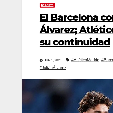
DEPORTE
El Barcelona co
Álvarez; Atléti
su continuidad
#AtléticoMadrid
,
#Barc
JUN 1, 2026
#JuliánÁlvarez