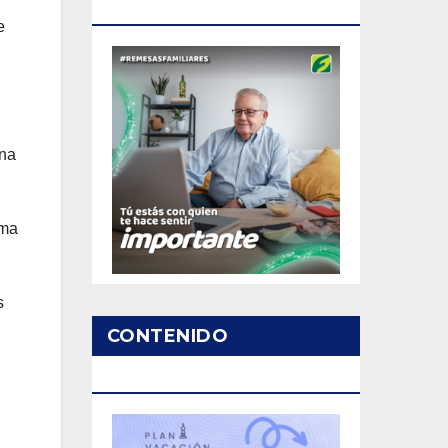
PATROCINADO
e
ona
rma
s
CONTENIDO
PATROCINADO