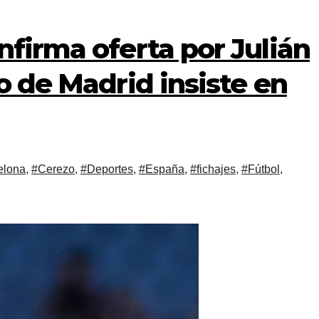
nfirma oferta por Julián
co de Madrid insiste en
elona
,
#Cerezo
,
#Deportes
,
#España
,
#fichajes
,
#Fútbol
,