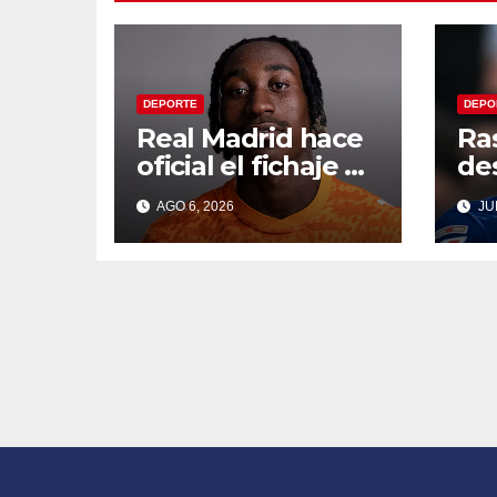
DEPORTE
DEPO
Real Madrid hace
Ra
oficial el fichaje de
de
Yan Diomande
Ba
AGO 6, 2026
JUL
reg
Ma
Un