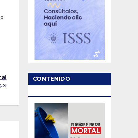
do
 al
CONTENIDO
is
PATROCINADO