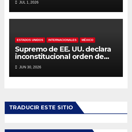
JUL 1, 2026
octavos
ESTADOS UNIDOS
INTERNACIONALES
MÉXICO
Supremo de EE. UU. declara
inconstitucional orden de
Trump sobre ciudadanía por
JUN 30, 2026
nacimiento
TRADUCIR ESTE SITIO