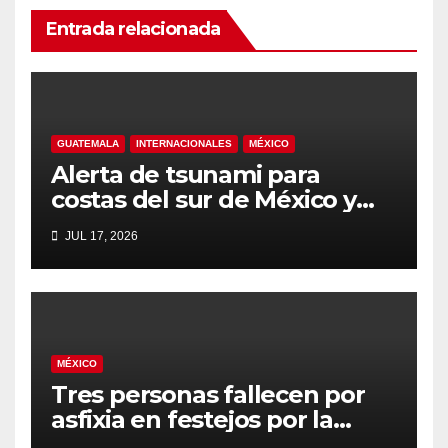
Entrada relacionada
GUATEMALA
INTERNACIONALES
MÉXICO
Alerta de tsunami para
costas del sur de México y
Guatemala tras terremoto de
JUL 17, 2026
magnitud 7.4
MÉXICO
Tres personas fallecen por
asfixia en festejos por la
clasificación de México a