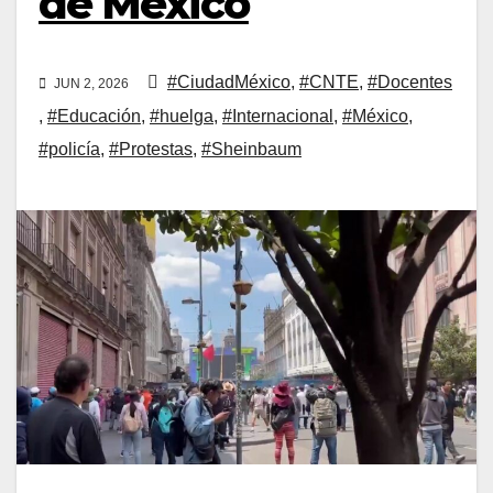
de México
#CiudadMéxico
,
#CNTE
,
#Docentes
JUN 2, 2026
,
#Educación
,
#huelga
,
#Internacional
,
#México
,
#policía
,
#Protestas
,
#Sheinbaum