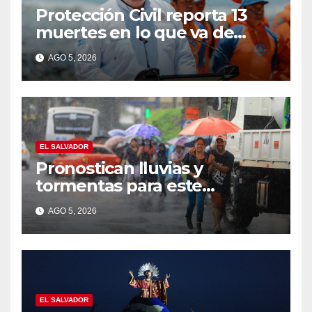
Protección Civil reporta 13
muertes en lo que va de
vacaciones de agosto
AGO 5, 2026
EL SALVADOR
Pronostican lluvias y
tormentas para este
miércoles por influencia de
AGO 5, 2026
una onda tropical
EL SALVADOR