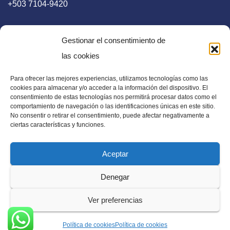
+503 7104-9420
Gestionar el consentimiento de
las cookies
Para ofrecer las mejores experiencias, utilizamos tecnologías como las
E-mail
cookies para almacenar y/o acceder a la información del dispositivo. El
consentimiento de estas tecnologías nos permitirá procesar datos como el
diaadia.redaccion@gmail.com
comportamiento de navegación o las identificaciones únicas en este sitio.
No consentir o retirar el consentimiento, puede afectar negativamente a
ciertas características y funciones.
Aceptar
Periódico Digital en El Salvador, Centroamérica y Estados
Denegar
Unidos. Amplia información verídica.
Ver preferencias
Política de cookies
Política de cookies