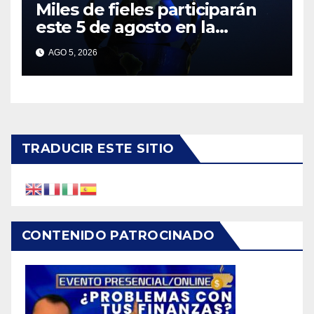
Miles de fieles participarán
este 5 de agosto en la
tradicional Bajada del Divino
AGO 5, 2026
Salvador del Mundo
TRADUCIR ESTE SITIO
CONTENIDO PATROCINADO