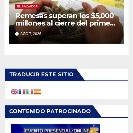
EL SALVADOR
Remesas superan los $5,000
millones al cierre del primer
semestre de 2026
AGO 7, 2026
TRADUCIR ESTE SITIO
CONTENIDO PATROCINADO