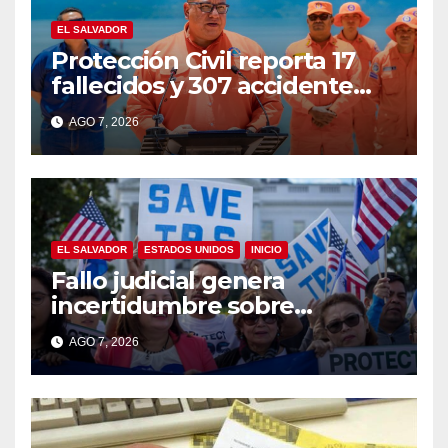
EL SALVADOR
Protección Civil reporta 17
fallecidos y 307 accidente
durante vacaciones
AGO 7, 2026
agostinas
EL SALVADOR
ESTADOS UNIDOS
INICIO
Fallo judicial genera
incertidumbre sobre
permisos de trabajo de
AGO 7, 2026
salvadoreños con TPS