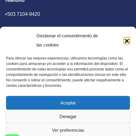
Teléfono
+503 7104-9420
Gestionar el consentimiento de
las cookies
Para ofrecer las mejores experiencias, utilizamos tecnologías como las
E-mail
cookies para almacenar y/o acceder a la información del dispositivo. El
consentimiento de estas tecnologías nos permitirá procesar datos como el
diaadia.redaccion@gmail.com
comportamiento de navegación o las identificaciones únicas en este sitio.
No consentir o retirar el consentimiento, puede afectar negativamente a
ciertas características y funciones.
Aceptar
Periódico Digital en El Salvador, Centroamérica y Estados
Denegar
Unidos. Amplia información verídica.
Ver preferencias