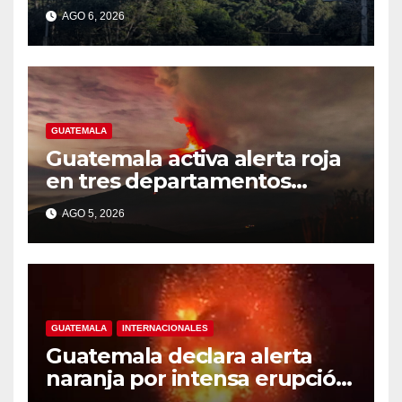
alertas
AGO 6, 2026
GUATEMALA
Guatemala activa alerta roja
en tres departamentos
cercanos al volcán de Fuego
AGO 5, 2026
GUATEMALA
INTERNACIONALES
Guatemala declara alerta
naranja por intensa erupción
del volcán de Fuego