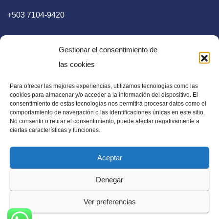
+503 7104-9420
Gestionar el consentimiento de
las cookies
Para ofrecer las mejores experiencias, utilizamos tecnologías como las
E-mail
cookies para almacenar y/o acceder a la información del dispositivo. El
consentimiento de estas tecnologías nos permitirá procesar datos como el
diaadia.redaccion@gmail.com
comportamiento de navegación o las identificaciones únicas en este sitio.
No consentir o retirar el consentimiento, puede afectar negativamente a
ciertas características y funciones.
Aceptar
Periódico Digital en El Salvador, Centroamérica y Estados
Denegar
Unidos. Amplia información verídica.
Ver preferencias