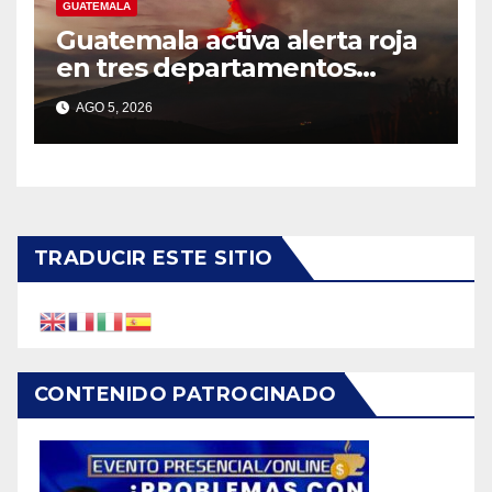
GUATEMALA
Guatemala activa alerta roja
en tres departamentos
cercanos al volcán de Fuego
AGO 5, 2026
TRADUCIR ESTE SITIO
CONTENIDO PATROCINADO