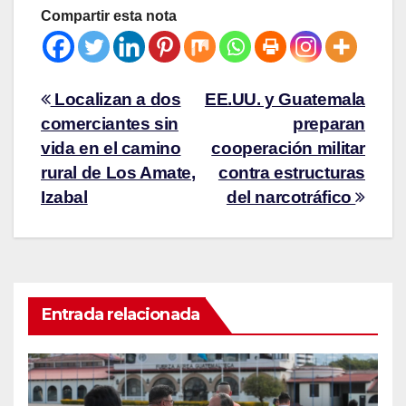
Compartir esta nota
Localizan a dos
EE.UU. y Guatemala
comerciantes sin
preparan
vida en el camino
cooperación militar
rural de Los Amate,
contra estructuras
Izabal
del narcotráfico
Entrada relacionada