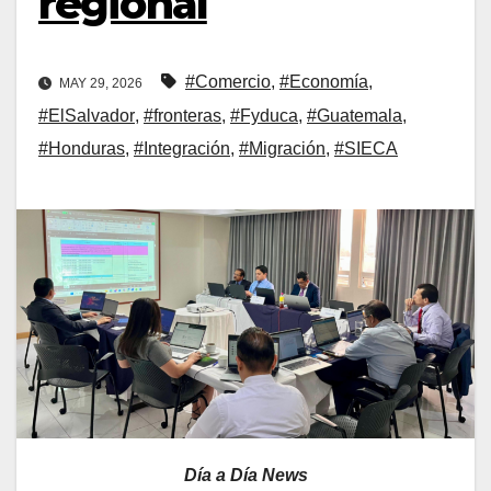
regional
#Comercio
,
#Economía
,
MAY 29, 2026
#ElSalvador
,
#fronteras
,
#Fyduca
,
#Guatemala
,
#Honduras
,
#Integración
,
#Migración
,
#SIECA
Día a Día News