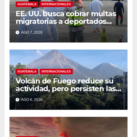
GUATEMALA
INTERNACIONALES
EE. UU. busca cobrar multas
migratorias a deportados
que viven en Guatemala,
AGO 7, 2026
México y Honduras
GUATEMALA
INTERNACIONALES
Volcán de Fuego reduce su
actividad, pero persisten las
alertas
AGO 6, 2026