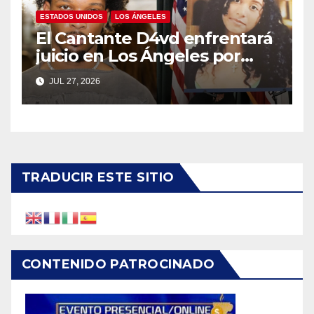
ESTADOS UNIDOS
LOS ÁNGELES
El Cantante D4vd enfrentará
juicio en Los Ángeles por
asesinato de adolescente
JUL 27, 2026
salvadoreña
TRADUCIR ESTE SITIO
CONTENIDO PATROCINADO