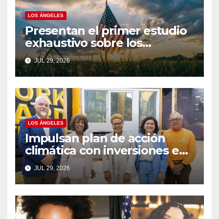
LOS ÁNGELES
Presentan el primer estudio
exhaustivo sobre los
trabajadores agrícolas
JUL 29, 2026
indocumentados afectados
por las redadas de
inmigración
LOS ÁNGELES
Impulsan plan de acción
climática con inversiones en
resiliencia ante el calor para
JUL 29, 2026
los angelinos