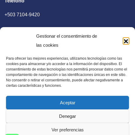
Teléfono
+503 7104-9420
Gestionar el consentimiento de
las cookies
Para ofrecer las mejores experiencias, utilizamos tecnologías como las
E-mail
cookies para almacenar y/o acceder a la información del dispositivo. El
consentimiento de estas tecnologías nos permitirá procesar datos como el
diaadia.redaccion@gmail.com
comportamiento de navegación o las identificaciones únicas en este sitio.
No consentir o retirar el consentimiento, puede afectar negativamente a
ciertas características y funciones.
Aceptar
Periódico Digital en El Salvador, Centroamérica y Estados
Denegar
Unidos. Amplia información verídica.
Ver preferencias