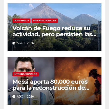
GUATEMALA
INTERNACIONALES
Volcán de Fuego reduce su
actividad, pero persisten las
alertas
AGO 6, 2026
INTERNACIONALES
Messi aporta 80,000 euros
para la reconstrucción de
zonas afectadas por incendio
AGO 4, 2026
en Madrid