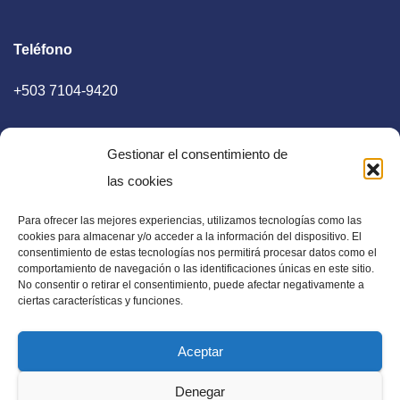
Teléfono
+503 7104-9420
Gestionar el consentimiento de
las cookies
Para ofrecer las mejores experiencias, utilizamos tecnologías como las
E-mail
cookies para almacenar y/o acceder a la información del dispositivo. El
consentimiento de estas tecnologías nos permitirá procesar datos como el
diaadia.redaccion@gmail.com
comportamiento de navegación o las identificaciones únicas en este sitio.
No consentir o retirar el consentimiento, puede afectar negativamente a
ciertas características y funciones.
Aceptar
Periódico Digital en El Salvador, Centroamérica y Estados
Denegar