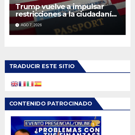
Trump vuelve a impulsar
restricciones a la ciudadanía
por nacimiento
AGO 7, 2026
TRADUCIR ESTE SITIO
CONTENIDO PATROCINADO