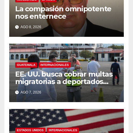
La compasión omnipotente
nos enternece
AGO 8, 2026
GUATEMALA
INTERNACIONALES
EE. UU. busca cobrar multas
migratorias a deportados
que viven en Guatemala,
AGO 7, 2026
México y Honduras
ESTADOS UNIDOS
INTERNACIONALES