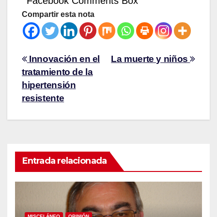
Facebook Comments Box
Compartir esta nota
Innovación en el
La muerte y niños
tratamiento de la
hipertensión
resistente
Entrada relacionada
MISCELÁNEO
OPINIÓN