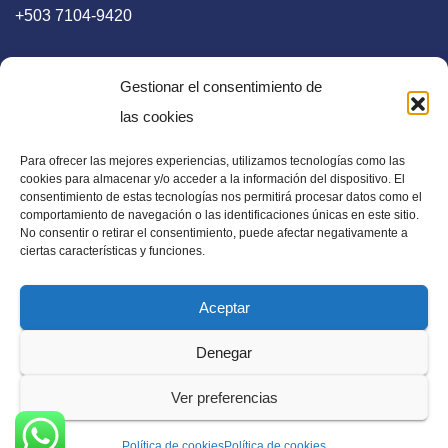
+503 7104-9420
Gestionar el consentimiento de
las cookies
Para ofrecer las mejores experiencias, utilizamos tecnologías como las
E-mail
cookies para almacenar y/o acceder a la información del dispositivo. El
consentimiento de estas tecnologías nos permitirá procesar datos como el
diaadia.redaccion@gmail.com
comportamiento de navegación o las identificaciones únicas en este sitio.
No consentir o retirar el consentimiento, puede afectar negativamente a
ciertas características y funciones.
Aceptar
Periódico Digital en El Salvador, Centroamérica y Estados
Denegar
Unidos. Amplia información verídica.
Ver preferencias
Política de cookies
Política de cookies