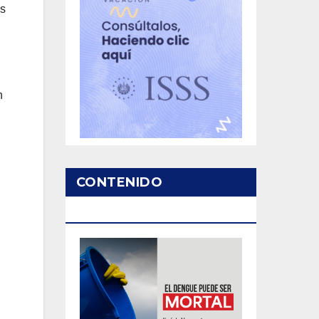
os
n
CONTENIDO
PATROCINADO