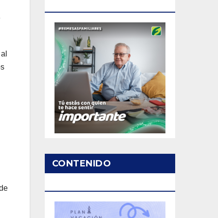
PATROCINADO
e
 al
os
CONTENIDO
PATROCINADO
 de