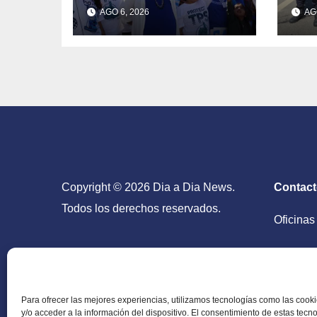
límite del 9 de
17
AGO 6, 2026
AGO
septiembre se
de
acerca sin
fo
respuesta de
pan
Washington
Lo
Copyright © 2026 Dia a Dia News.
Contac
Todos los derechos reservados.
Oficinas
San Salv
Para ofrecer las mejores experiencias, utilizamos tecnologías como las coo
y/o acceder a la información del dispositivo. El consentimiento de estas tecn