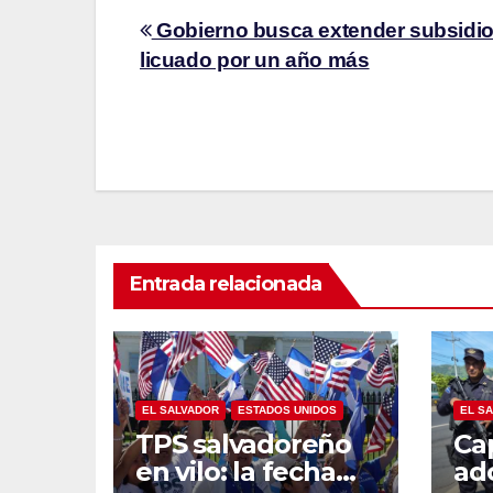
Gobierno busca extender subsidio
licuado por un año más
Entrada relacionada
EL SALVADOR
ESTADOS UNIDOS
EL S
TPS salvadoreño
Ca
en vilo: la fecha
ad