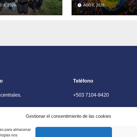
 años señalados
Transfiguración
 6, 2026
AGO 6, 2026
 intentar
del Divino
rmar una
Salvador del
dilla en
Mundo
urdes
to
Teléfono
 centrales.
+503 7104-9420
ador, El Salvador
Gestionar el consentimiento de las cookies
kies para almacenar
ologías nos