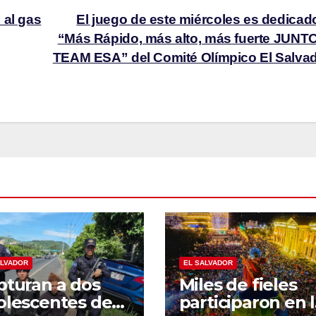
 al gas
El juego de este miércoles es dedicad
“Más Rápido, más alto, más fuerte JUNT
TEAM ESA” del Comité Olímpico El Salva
ALVADOR
EL SALVADOR
pturan a dos
Miles de fieles
olescentes de
participaron en 