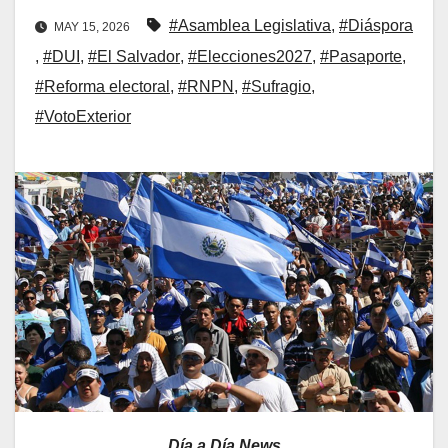
#Asamblea Legislativa
,
#Diáspora
MAY 15, 2026
,
#DUI
,
#El Salvador
,
#Elecciones2027
,
#Pasaporte
,
#Reforma electoral
,
#RNPN
,
#Sufragio
,
#VotoExterior
Día a Día News