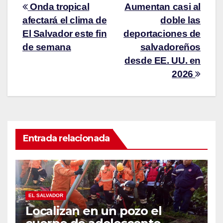
Onda tropical
Aumentan casi al
afectará el clima de
doble las
El Salvador este fin
deportaciones de
de semana
salvadoreños
desde EE. UU. en
2026
Entrada relacionada
EL SALVADOR
Localizan en un pozo el