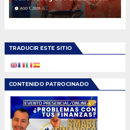
durante vacaciones
AGO 7, 2026
agostinas
TRADUCIR ESTE SITIO
CONTENIDO PATROCINADO