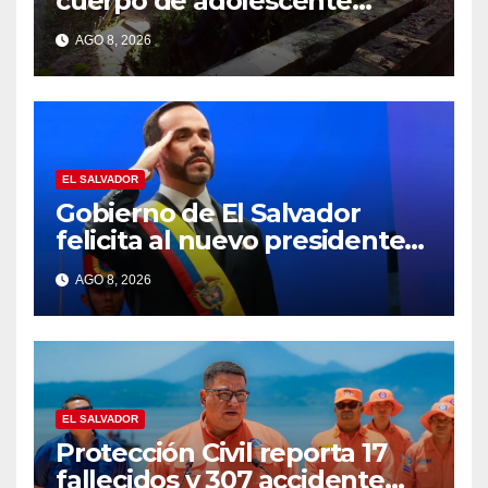
cuerpo de adolescente
desaparecido en Santa Ana
AGO 8, 2026
EL SALVADOR
Gobierno de El Salvador
felicita al nuevo presidente
de Colombia Abelardo de la
AGO 8, 2026
Espriella
EL SALVADOR
Protección Civil reporta 17
fallecidos y 307 accidente