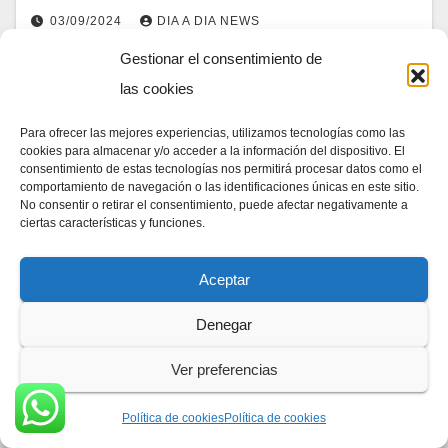
03/09/2024
DIA A DIA NEWS
Este fin de semana concluyó la Primera Ronda de
Gestionar el consentimiento de
negociaciones del Tratado de Libre Comercio (TLC)
las cookies
entre El Salvador y la República Popular China. En
Para ofrecer las mejores experiencias, utilizamos tecnologías como las
estas reuniones participaron una delegación…
cookies para almacenar y/o acceder a la información del dispositivo. El
consentimiento de estas tecnologías nos permitirá procesar datos como el
comportamiento de navegación o las identificaciones únicas en este sitio.
No consentir o retirar el consentimiento, puede afectar negativamente a
ciertas características y funciones.
Aceptar
Denegar
Ver preferencias
Política de cookies
Política de cookies